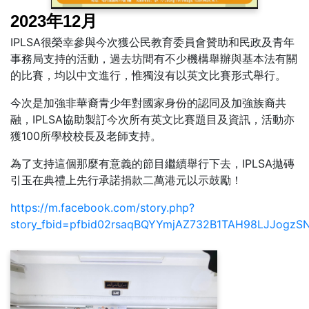
2023年12月
IPLSA很榮幸參與今次獲公民教育委員會贊助和民政及青年
事務局支持的活動，過去坊間有不少機構舉辦與基本法有關
的比賽，均以中文進行，惟獨沒有以英文比賽形式舉行。
今次是加強非華裔青少年對國家身份的認同及加強族裔共
融，IPLSA協助製訂今次所有英文比賽題目及資訊，活動亦
獲100所學校校長及老師支持。
為了支持這個那麼有意義的節目繼續舉行下去，IPLSA拋磚
引玉在典禮上先行承諾捐款二萬港元以示鼓勵！
https://m.facebook.com/story.php?
story_fbid=pfbid02rsaqBQYYmjAZ732B1TAH98LJJogzS