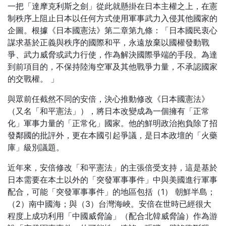
一把「達摩克利斯之劍」從此就懸掛在日本主權之上，在憲
制秩序上阻止日本以任何方式使用軍事武力入侵其他國家的
企圖。根據《日本國憲󠄁法》第二章第九條：「日本國民衷心
謀求基於正義與秩序的國際和平，永遠放棄以國權發動戰
爭、武力威脅或武力行使，作為解決國際爭端的手段。為達
到前項目的，不保持陸海空軍及其他戰爭力量，不承認國家
的交戰權。 」
與眾前任截然不同的安倍，決心推動修改《日本國憲󠄁法》
（又名「和平憲法」），將日本改變成為一個擁有「正常
化」軍事力量的「正常化」國家。他的鮮明政治抱負除了招
發鄰國的批評外，更在本國引起爭議，是日本政壇的「火藥
庫」級別議題。
近年來，安倍修改「和平憲法」的主張倍受支持，這是基於
日本需要在本土以外的「突發軍事事件」中與美國進行軍事
配合，可能「突發軍事事件」的地區包括（1） 朝鮮半島；
（2）南中國海；與（3）台灣海峽。安倍在世時已經很大
程度上成功利用「中國威脅論」（配合北韓威脅論）作為游