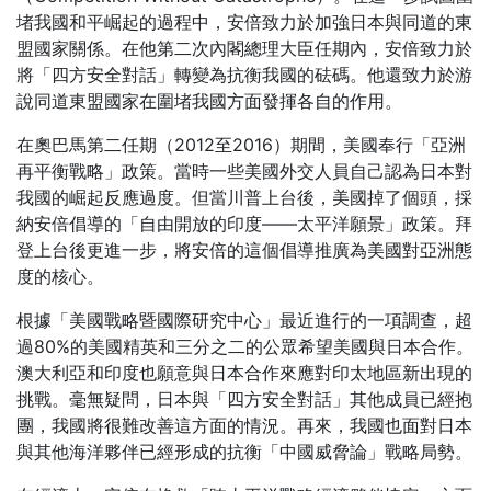
堵我國和平崛起的過程中，安倍致力於加強日本與同道的東
盟國家關係。在他第二次內閣總理大臣任期內，安倍致力於
將「四方安全對話」轉變為抗衡我國的砝碼。他還致力於游
說同道東盟國家在圍堵我國方面發揮各自的作用。
在奧巴馬第二任期（2012至2016）期間，美國奉行「亞洲
再平衡戰略」政策。當時一些美國外交人員自己認為日本對
我國的崛起反應過度。但當川普上台後，美國掉了個頭，採
納安倍倡導的「自由開放的印度——太平洋願景」政策。拜
登上台後更進一步，將安倍的這個倡導推廣為美國對亞洲態
度的核心。
根據「美國戰略暨國際研究中心」最近進行的一項調查，超
過80%的美國精英和三分之二的公眾希望美國與日本合作。
澳大利亞和印度也願意與日本合作來應對印太地區新出現的
挑戰。毫無疑問，日本與「四方安全對話」其他成員已經抱
團，我國將很難改善這方面的情況。再來，我國也面對日本
與其他海洋夥伴已經形成的抗衡「中國威脅論」戰略局勢。