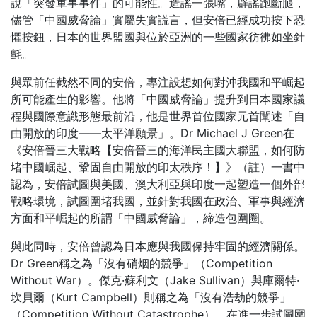
說「突發軍事事件」的可能性。造謠一張嘴，辟謠跑斷腿，
儘管「中國威脅論」實屬失實謊言，但安倍已經成功按下恐
懼按鈕，日本的世界盟國與位於亞洲的一些國家彷彿如坐針
氈。
與眾前任截然不同的安倍，專注設想如何對沖我國和平崛起
所可能產生的影響。他將「中國威脅論」提升到日本國家議
程與國際意識形態最前沿，他是世界首位國家元首闡述「自
由開放的印度——太平洋願景」。Dr Michael J Green在
《安倍晉三大戰略【安倍晉三的海洋民主國大聯盟，如何防
堵中國崛起、鞏固自由開放的印太秩序！】》（註）一書中
認為，安倍試圖與美國、澳大利亞與印度一起塑造一個外部
戰略環境，試圖圍堵我國，並針對我國在政治、軍事與經濟
方面和平崛起的所謂「中國威脅論」，締造包圍圈。
與此同時，安倍曾認為日本應與我國保持牢固的經濟關係。
Dr Green稱之為「沒有硝烟的競爭」（Competition
Without War）。傑克·蘇利文（Jake Sullivan）與庫爾特·
坎貝爾（Kurt Campbell）則稱之為「沒有浩劫的競爭」
（Competition Without Catastrophe）。在進一步試圖圍