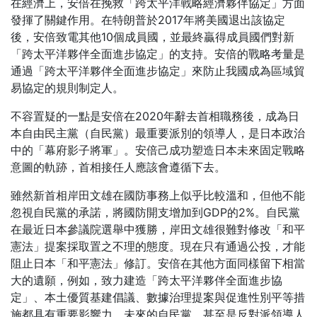
在經濟上，安倍在挽救「跨太平洋戰略經濟夥伴協定」方面
發揮了關鍵作用。在特朗普於2017年將美國退出該協定
後，安倍致電其他10個成員國，並最終贏得成員國們對新
「跨太平洋夥伴全面進步協定」的支持。安倍的戰略考量是
通過「跨太平洋夥伴全面進步協定」來防止我國成為區域貿
易協定的規則制定人。
不容置疑的一點是安倍在2020年辭去首相職務後，成為日
本自由民主黨（自民黨）最重要派別的領導人，是日本政治
中的「幕府影子將軍」。安倍己成功塑造日本未來固定戰略
意圖的軌跡，首相接任人應該會遵循下去。
雖然新首相岸田文雄在國防事務上似乎比較溫和，但他不能
忽視自民黨的承諾，將國防開支增加到GDP的2%。自民黨
在最近日本參議院選舉中獲勝，岸田文雄很難對修改「和平
憲法」提案採取置之不理的態度。現在只有通過公投，才能
阻止日本「和平憲法」修訂。安倍在其他方面同樣留下相當
大的遺願，例如，致力建造「跨太平洋夥伴全面進步協
定」、本土優質基建倡議、數據治理提案與促進性別平等措
施都具有重要影響力，未來的自民黨，甚至是反對派領導人