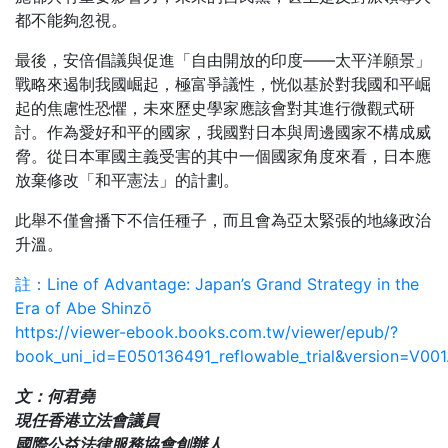
都不能夠忽視。
最後，安倍倡議與促進「自由開放的印度——太平洋願景」
戰略來遏制我國崛起，極富爭議性，恍似基於對我國和平崛
起的焦慮性恐懼，未來歷史學家應該會對其進行微觀式研
討。作為愛好和平的國家，我國對日本與周邊國家不構成威
脅。從日本軍國主義受害的其中一個國家角度來看，日本應
放棄修改「和平憲法」的計劃。
此舉不僅會播下不信任種子，而且會為亞太緊張的地緣政治
升溫。
註：Line of Advantage: Japan’s Grand Strategy in the
Era of Abe Shinzō
https://viewer-ebook.books.com.tw/viewer/epub/?
book_uni_id=E050136491_reflowable_trial&version=V001
文：何君堯
現任香港立法會議員
國際公益法律服務協會創辦人