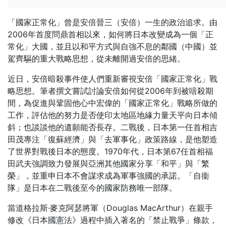
「國家正常化」曾是安倍晉三（安倍）一生的政治追求。由
2006年首度問鼎首相以來，如何將日本改變成為一個「正
常化」大國，並且以和平方式與自強不息的鄰國（中國）並
駕齊驅的重大戰略思想，從未離開過安倍的思緒。
近日，安倍暗殺事件使人們重新審視安倍「國家正常化」戰
略思想。筆者撰文嘗試討論安倍如何從2006年到被喑殺期
間，為促進與鞏固他心中宏偉的「國家正常化」戰略所做的
工作，評估他的努力是否使印太地區地緣力量天平向日本傾
斜；也談談他的遺願能否長存。二戰後，日本第一任首相吉
田茂專注「復蘇經濟」與「去軍事化」政策路線，是他塑造
了世界對戰後日本的態度。1970年代，日本第67任首相福
田武夫強調致力發展與亞洲其他國家分享「和平」與「繁
榮」，並重申日本不會謀求成為軍事強國的承諾。「自衞
隊」是日本在二戰後至今的國家防務唯一部隊。
當道格拉斯·麥克阿瑟將軍（Douglas MacArthur）在親手
修改《日本國憲󠄁法》過程中插入著名的「禁止戰爭」條款，