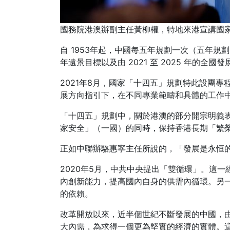
國務院港澳辦副主任黃柳權，特地來港宣講國
自 1953年起，中國每五年規劃一次（五年規劃
年遠景目標以及由 2021 至 2025 年
2021年8月，國家「十四五」規劃特此設團
展方向指引下，在不同專業範疇和具體的工作
「十四五」規劃中，關於港澳的部分開宗明義
家安全」（一國）的同時，保持香港長期「繁
正如中聯辦駱惠寧主任所說的，「發展是永恒
2020年5月，中共中央提出「雙循環」。這
內創新能力，提高國內自身的供需內循環。另
的依賴。
改革開放以來，近半個世紀不斷發展的中國，
大內需，為求得一個更為堅實的經濟的實體。