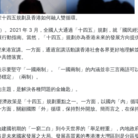
家十四五規劃及香港如何融人雙循環。
）。2021 年 3 月，全國人大通過「十四五」規劃，就「國民
的全國發展行動指南。當然，「十四五」規劃亦為香港未來的發展方向
專程來港宣講。一方面，通過宣講活動讓香港社會各界更好地理解
中具體落實。
表示要堅守「一國兩制」。「一國兩制」的內涵並非三言兩語可
榮穩定」（兩制）。
的主題，是解決各種問題的金鑰匙」。
一經濟政策是「十四五」規劃重點之一。一方面，以國內「內」循
一方面，關顧國際「外」循環，保持對外開放。簡而言之，在保
由建國初期的「一窮二白」到今天世界的「舉足輕重」，內地政
這是未來國家發展之大局。發展高質素的粵港澳大灣區則是分區