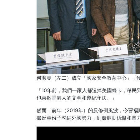
何君堯（左二）成立「國家安全教育中心」，
「10年前，我們一家人都退掉美國綠卡，移民
也喜歡香港人的文明和遵紀守法。」
然而，前年（2019年）的反修例風波，令曹
撮反華份子勾結外國勢力，到處煽動仇恨和暴