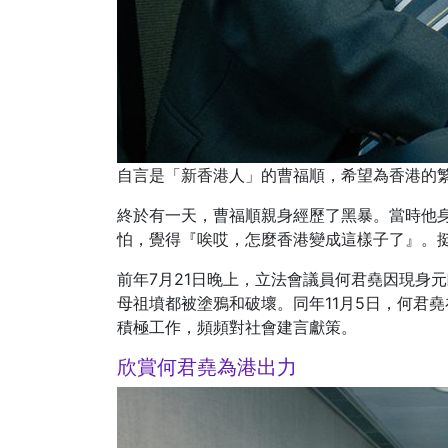
自言是「新香港人」的曹福順，希望為香港的
終於有一天，曹福順親身經歷了黑暴。當時他
怕，覺得『唉哎，怎麼香港變成這樣子了』。
前年7月21日晚上，立法會議員何君堯因現身
母祖墳都被塗鴉和破壞。同年11月5日，何君
積極工作，頻頻對社會建言獻策。
欣賞何君堯為港出力