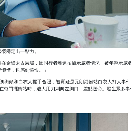
繁榮穩定出一點力。
身在金鐘太古廣場，因同行者離遠拍攝示威者情況，被年輕示威
挺惋惜，也感到憤恨。」
元朗街頭和白衣人握手合照，被質疑是元朗港鐵站白衣人打人事
堯在屯門擺街站時，遭人用刀刺向左胸口，差點送命。發生眾多