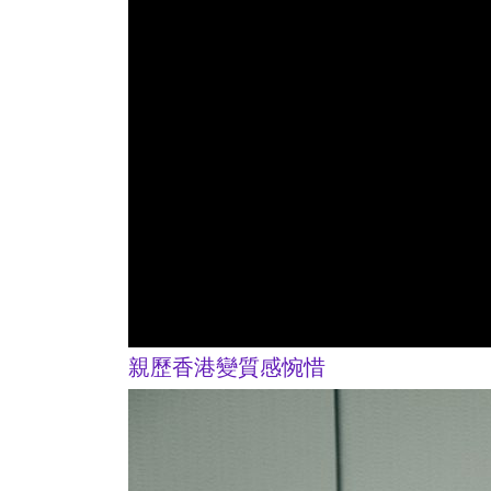
親歷香港變質感惋惜