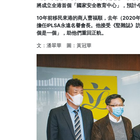
將成立全港首個「國家安全教育中心」，預計今
10年前移民來港的商人曹福順，去年（2020
擔任IPLSA永遠名譽會長。他接受《堅雜誌
個是一個」，助他們重回正軌。
文：潘翠華 圖：黃冠華