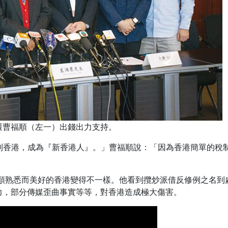
獲曹福順（左一）出錢出力支持。
到香港，成為『新香港人』。」曹福順說：「因為香港簡單的稅
福順熟悉而美好的香港變得不一樣。他看到攬炒派借反修例之名
力，部分傳媒歪曲事實等等，對香港造成極大傷害。