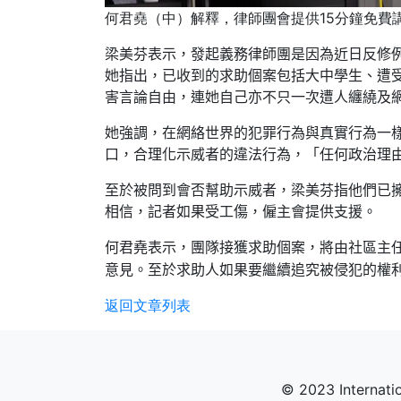
何君堯（中）解釋，律師團會提供15分鐘免費
梁美芬表示，發起義務律師團是因為近日反修
她指出，已收到的求助個案包括大中學生、遭
害言論自由，
連她自己亦不只一次遭人纏繞及
她強調，在網絡世界的犯罪行為與真實行為一
口，
合理化示威者的違法行為，「任何政治理
至於被問到會否幫助示威者，梁美芬指他們已
相信，記者如果受工傷，僱主會提供支援。
何君堯表示，團隊接獲求助個案，將由社區主
意見。至於求助人如果要繼續追究被侵犯的權
返回文章列表
© 2023 Internatio