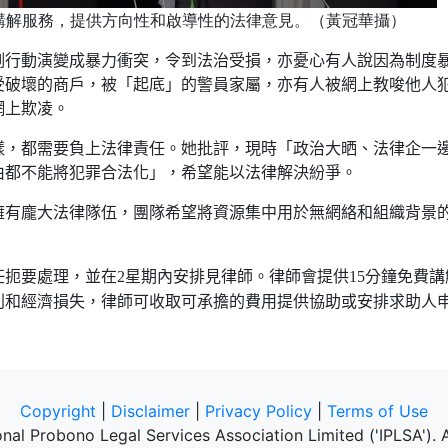
講解服務，提供方向性和啟導性的法律意見。（黃冠華攝）
例行動演變成暴力衝突，令到法治受損，亦憂心有人說因為制度
受破壞的商戶，被「起底」的警員家屬，亦有人被網上教唆他人
網上欺凌。
樣，都需要負上法律責任。她批評，現時「政治大晒、法律企一
由都不能將犯罪合法化」，
希望能以法律解決紛爭。
擁有龐大法律隊伍，團隊希望將資源集中用於無網絡和組織背景
任扼要處理，並在
星期內安排見律師。律師會提供
分鐘免費講
2
15
利和經濟損失，律師可收取可承擔的費用提供協助或安排求助人
Copyright
|
Disclaimer
|
Privacy Policy
|
Terms of Use
nal Probono Legal Services Association Limited ('IPLSA'). Al