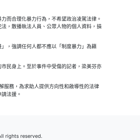
暴力而合理化暴力行為，不希望政治凌駕法律。
犯法，散播執法人員、公眾人物的個人資料，
損
邊」，
強調任何人都不應以「制度暴力」為籍
的市民身上。至於事件中受傷的記者，梁美芬亦
解服務，為求助人提供方向性和啟導性的法律
申請法援。
l rights reserved.