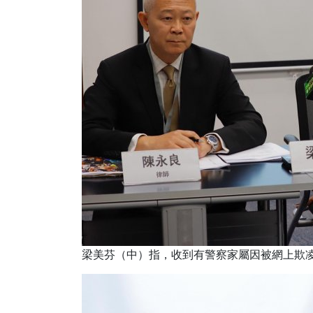
梁美芬（中）指，收到有警察家屬因被網上欺