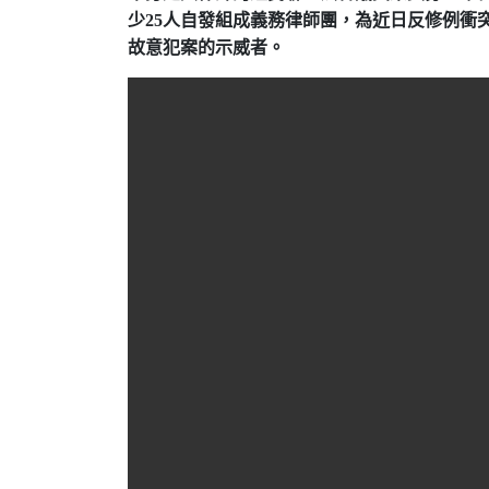
少
人自發組成義務律師團，為近日反修例衝
25
故意犯案的示威者。