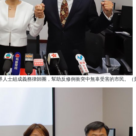
律界人士組成義務律師團，幫助反修例衝突中無辜受害的市民。（