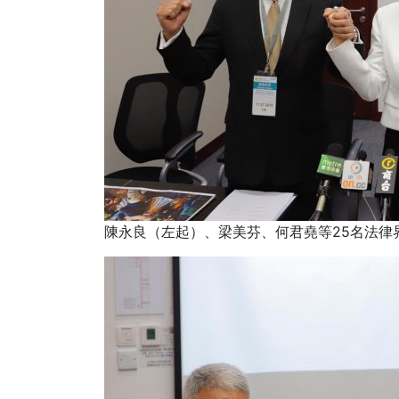
陳永良（左起）、梁美芬、何君堯等25名法