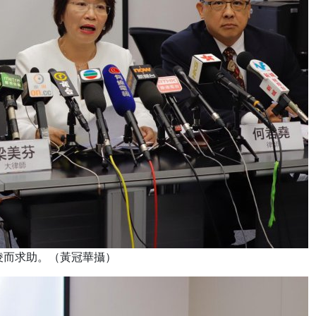
凌而求助。（黃冠華攝）